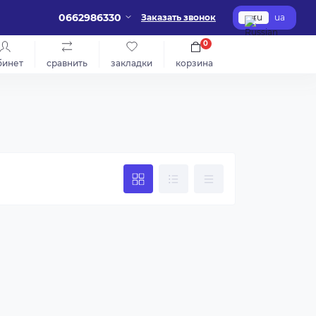
0662986330
Заказать звонок
ru
ua
0
бинет
сравнить
закладки
корзина