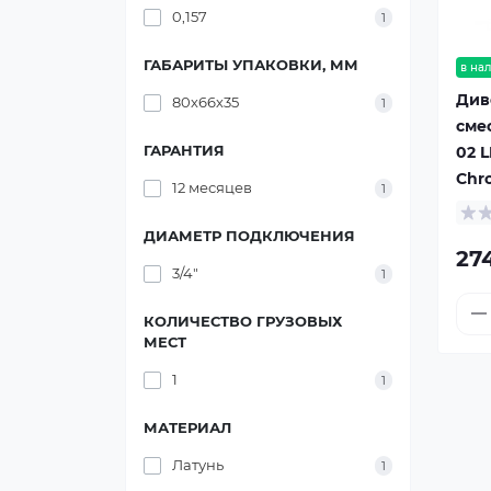
0,157
1
ГАБАРИТЫ УПАКОВКИ, ММ
в на
Див
80х66х35
1
смес
ГАРАНТИЯ
02 
Chr
12 месяцев
1
ДИАМЕТР ПОДКЛЮЧЕНИЯ
27
3/4"
1
КОЛИЧЕСТВО ГРУЗОВЫХ
МЕСТ
1
1
МАТЕРИАЛ
Латунь
1