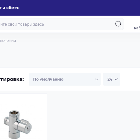
т и обмен
ка
лючения
тировка: