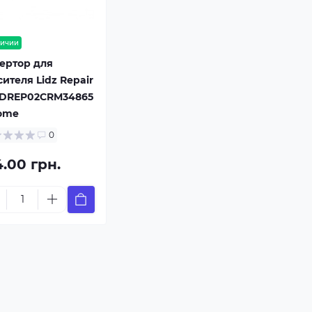
личии
ертор для
ителя Lidz Repair
LDREP02CRM34865
ome
0
4.00 грн.