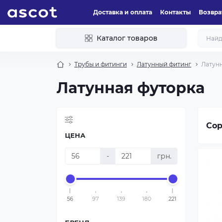
Доставка и оплата
Контакты
Возвра
Каталог товаров
Трубы и фитинги
Латунный фитинг
Латун
Латунная футорка
Сор
ЦЕНА
-
грн.
56
97
139
180
221