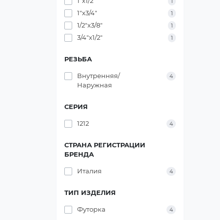
1"х1/2"
1
1"х3/4"
1
1/2"х3/8"
1
3/4"х1/2"
1
РЕЗЬБА
Внутренняя/
4
Наружная
СЕРИЯ
1212
4
СТРАНА РЕГИСТРАЦИИ
БРЕНДА
Италия
4
ТИП ИЗДЕЛИЯ
Футорка
4