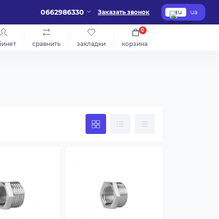
0662986330
Заказать звонок
ru
ua
0
бинет
сравнить
закладки
корзина