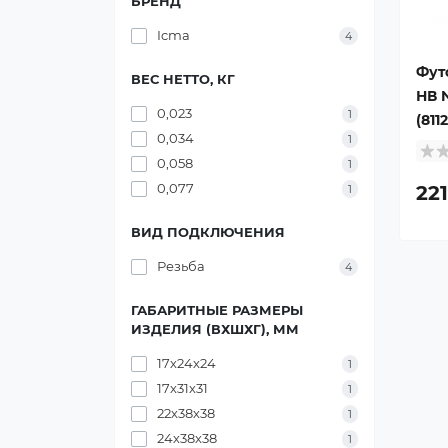
БРЕНД
Icma
4
Футо
ВЕС НЕТТО, КГ
НВ 
0,023
1
(811
0,034
1
0,058
1
0,077
221
1
ВИД ПОДКЛЮЧЕНИЯ
Резьба
4
ГАБАРИТНЫЕ РАЗМЕРЫ
ИЗДЕЛИЯ (ВХШХГ), ММ
17х24х24
1
17х31х31
1
22х38х38
1
24х38х38
1