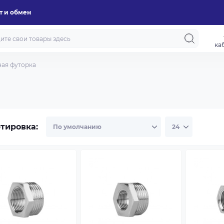
т и обмен
ка
ная футорка
тировка: