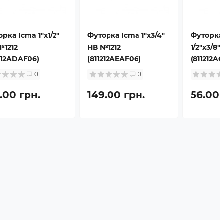
рка Icma 1"х1/2"
Футорка Icma 1"х3/4"
Футорк
№1212
НВ №1212
1/2"х3/8
212ADAF06)
(811212AEAF06)
(811212
0
0
.00 грн.
149.00 грн.
56.00