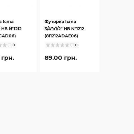
а Icma
Футорка Icma
" НВ №1212
3/4"х1/2" НВ №1212
ACAD06)
(811212ADAE06)
0
0
 грн.
89.00 грн.