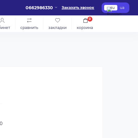
0662986330
Заказать звонок
ru
ua
0
бинет
сравнить
закладки
корзина
00