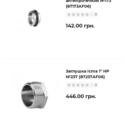
антипротечкой №173
(87173AF06)
0
142.00 грн.
Заглушка Icma 1" НР
№237 (87237AF06)
0
446.00 грн.