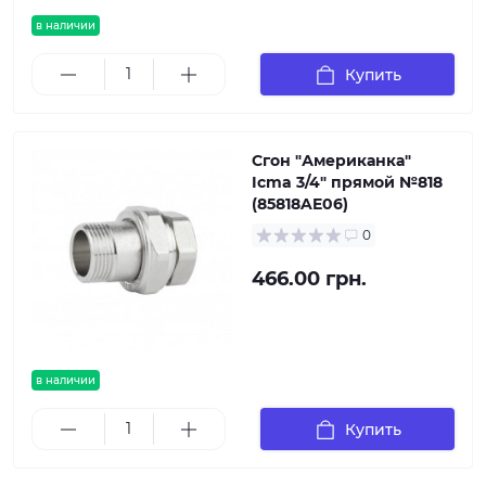
в наличии
Купить
Сгон "Американка"
Icma 3/4" прямой №818
(85818AE06)
0
466.00 грн.
в наличии
Купить