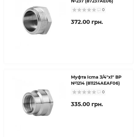
№237 (87237AE06)
0
372.00 грн.
Муфта Icma 3/4"х1" ВР
№1214 (811214AEAF06)
0
335.00 грн.