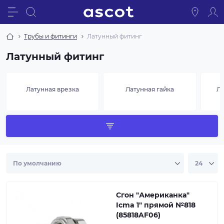
Трубы и фитинги
Латунный фитинг
Латунный фитинг
Латунная врезка
Латунная гайка
Ла
Сгон "Американка"
Icma 1" прямой №818
(85818AF06)