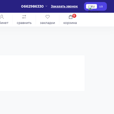
0662986330
Заказать звонок
ru
ua
0
бинет
сравнить
закладки
корзина