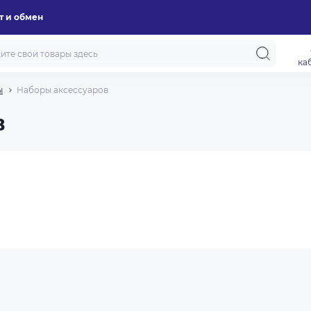
т и обмен
ка
ы
Наборы аксессуаров
в