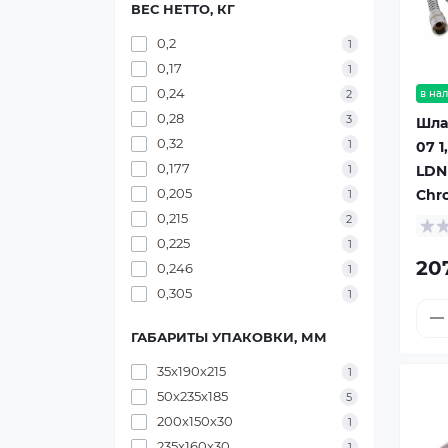
ВЕС НЕТТО, КГ
0,2
1
0,17
1
0,24
в на
2
0,28
3
Шла
0,32
1
07 1
0,177
LDN
1
0,205
Chr
1
0,215
2
0,225
1
20
0,246
1
0,305
1
ГАБАРИТЫ УПАКОВКИ, ММ
35х190х215
1
50х235х185
5
200х150х30
1
235х160х30
1