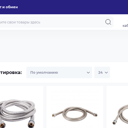
т и обмен
ка
тировка: