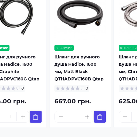
личии
в наличии
в наличии
нг для ручного
Шланг для ручного
Шланг 
а Hadice, 1600
душа Hadice, 1600
душа Ha
Graphite
мм, Matt Black
мм, Ch
ADPVC160G Qtap
QTHADPVC160B Qtap
QTHADP
0
0
4.00 грн.
667.00 грн.
625.0