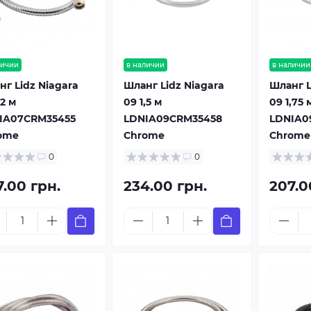
личии
в наличии
в наличии
нг Lidz Niagara
Шланг Lidz Niagara
Шланг L
,2 м
09 1,5 м
09 1,75 
IA07CRM35455
LDNIA09CRM35458
LDNIA0
ome
Chrome
Chrome
0
0
7.00 грн.
234.00 грн.
207.0