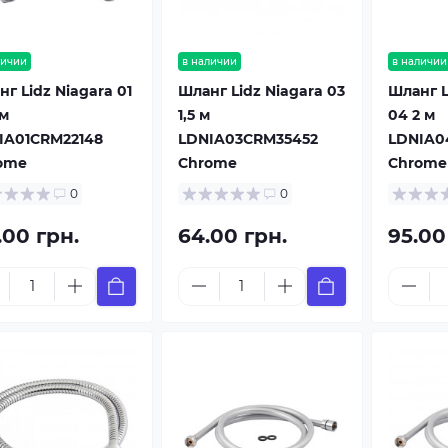
личии
в наличии
в наличии
г Lidz Niagara 01
Шланг Lidz Niagara 03
Шланг L
 м
1,5 м
04 2 м
IA01CRM22148
LDNIA03CRM35452
LDNIA0
ome
Chrome
Chrome
0
0
.00 грн.
64.00 грн.
95.00