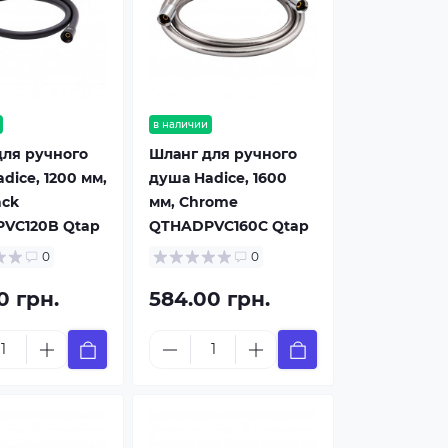
в наличии
для ручного
Шланг для ручного
dice, 1200 мм,
душа Hadice, 1600
ack
мм, Chrome
VC120B Qtap
QTHADPVC160C Qtap
0
0
0 грн.
584.00 грн.