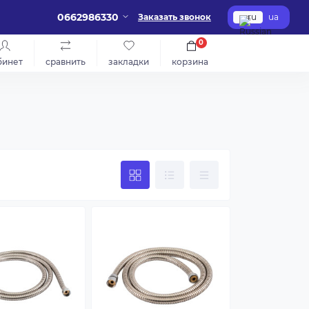
0662986330
Заказать звонок
ru
ua
0
бинет
сравнить
закладки
корзина