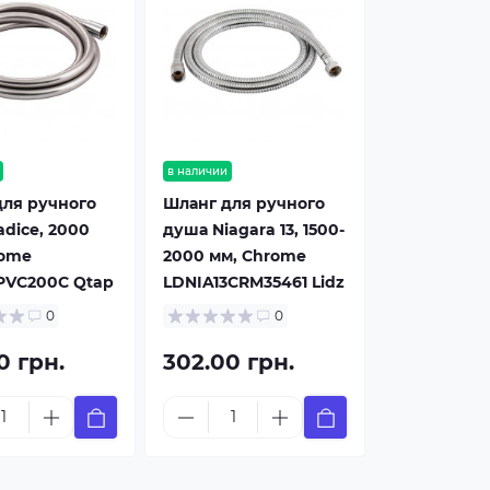
в наличии
для ручного
Шланг для ручного
dice, 2000
душа Niagara 13, 1500-
rome
2000 мм, Chrome
VC200C Qtap
LDNIA13CRM35461 Lidz
0
0
0 грн.
302.00 грн.