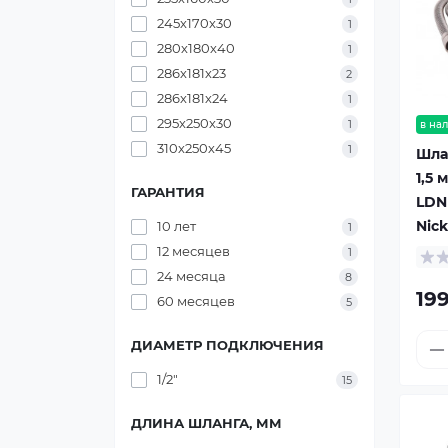
245х170х30
1
280х180х40
1
286х181х23
2
286х181х24
1
295х250х30
1
в на
310х250х45
1
Шлан
1,5 м
ГАРАНТИЯ
LDN
Nick
10 лет
1
12 месяцев
1
24 месяца
8
199
60 месяцев
5
ДИАМЕТР ПОДКЛЮЧЕНИЯ
1/2"
15
ДЛИНА ШЛАНГА, ММ