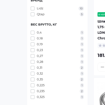
БРЕНД
Lidz
10
Qtap
5
в на
Шлан
ВЕС БРУТТО, КГ
1,75
LDN
0,4
1
Chr
0,18
1
0,19
1
0,23
1
181
0,27
1
0,28
1
0,31
2
0,32
1
0,35
2
0,225
1
0,235
2
0,325
1