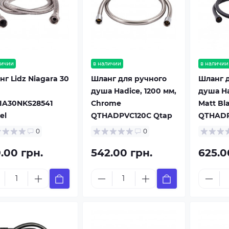
личии
в наличии
в наличии
г Lidz Niagara 30
Шланг для ручного
Шланг 
душа Hadice, 1200 мм,
душа Ha
IA30NKS28541
Chrome
Matt Bl
el
QTHADPVC120C Qtap
QTHADP
0
0
.00 грн.
542.00 грн.
625.0