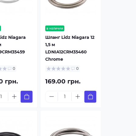
в наличии
idz Niagara
Шланг Lidz Niagara 12
м
1,5 м
9CRM35459
LDNIA12CRM35460
Chrome
0
0
0 грн.
169.00 грн.