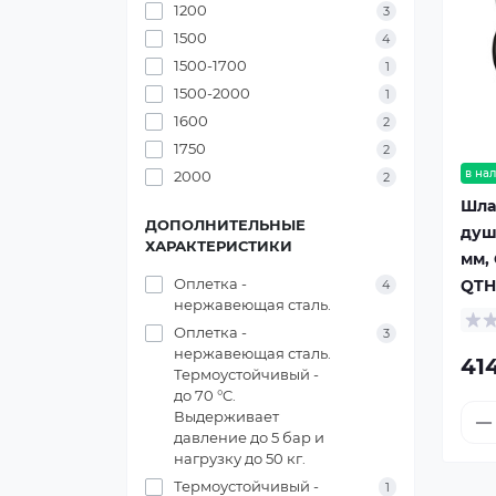
1200
3
1500
4
1500-1700
1
1500-2000
1
1600
2
1750
2
в на
2000
2
Шла
ДОПОЛНИТЕЛЬНЫЕ
душ
ХАРАКТЕРИСТИКИ
мм, 
Оплетка -
QTH
4
нержавеющая сталь.
Оплетка -
3
нержавеющая сталь.
41
Термоустойчивый -
до 70 °C.
Выдерживает
давление до 5 бар и
нагрузку до 50 кг.
Термоустойчивый -
1