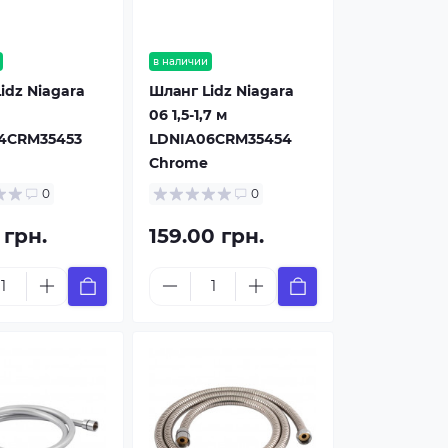
в наличии
idz Niagara
Шланг Lidz Niagara
06 1,5-1,7 м
4CRM35453
LDNIA06CRM35454
Chrome
0
0
 грн.
159.00 грн.