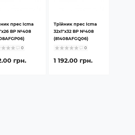
йник прес Icma
Трійник прес Icma
1"х26 ВР №408
32х1"х32 ВР №408
408AFGP06)
(81408AFGQ06)
0
0
2.00 грн.
1 192.00 грн.