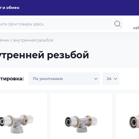
т и обмен
ка
йник с внутренней резьбой
утренней резьбой
тировка: