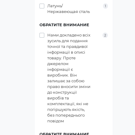
Латунь/
1
Нержавеющая сталь
ОБРАТИТЕ ВНИМАНИЕ
Нами докладено всіх
2
зусиль для подання
точної та правдивої
інформації в описі
товару. Проте
джерелом
інформації є
виробник. Він
залишає за собою
право вносити зміни
до конструкції
виробів та
комплектації, які не
погіршують якість,
без попереднього
повідом
ОБРАТИТЕ ВНИМАНИЕ