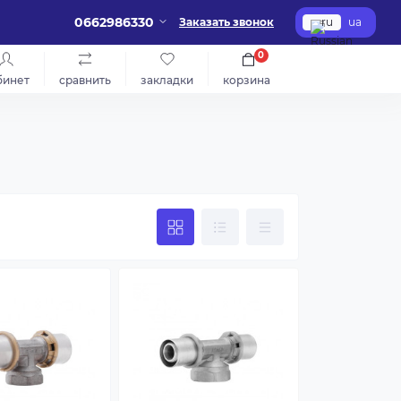
0662986330
Заказать звонок
ru
ua
0
бинет
сравнить
закладки
корзина