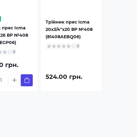
Трійник прес Icma
 прес Icma
20х3/4"х20 ВР №408
х26 ВР №408
(81408AEBQ06)
AEGP06)
0
0
0 грн.
524.00 грн.