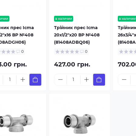
личии
в наличии
в наличии
йник прес Icma
Трійник прес Icma
Трійник
/2"х16 ВР №408
20х1/2"х20 ВР №408
26х3/4"
408ADGH06)
(81408ADBQ06)
(81408
0
0
3.00 грн.
427.00 грн.
702.0