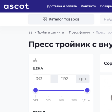
Доставка и оплата
Контакты
Возвра
Каталог товаров
Трубы и фитинги
Пресс фитинг
Пресс тро
Пресс тройник с вн
Сор
ЦЕНА
-
грн.
343
555
768
980
1,2 тыс.