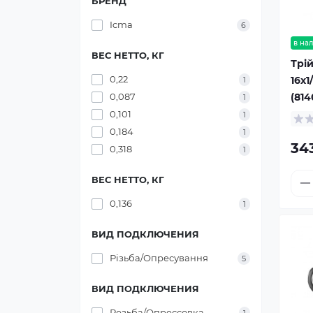
БРЕНД
Icma
6
в на
ВЕС НЕТТО, КГ
Трі
0,22
16х1
1
(81
0,087
1
0,101
1
0,184
1
34
0,318
1
ВЕС НЕТТО, КГ
0,136
1
ВИД ПОДКЛЮЧЕНИЯ
Різьба/Опресування
5
ВИД ПОДКЛЮЧЕНИЯ
Резьба/Опрессовка