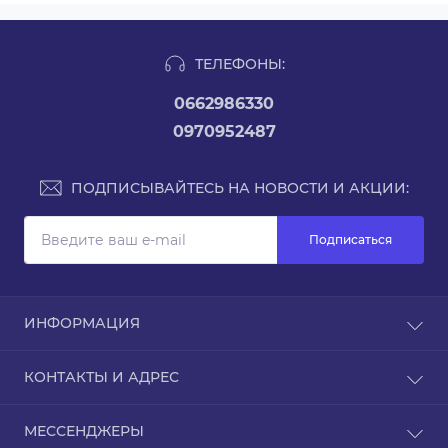
ТЕЛЕФОНЫ:
0662986330
0970952487
ПОДПИСЫВАЙТЕСЬ НА НОВОСТИ И АКЦИИ:
Подписаться
ИНФОРМАЦИЯ
Возврат и обмен товара
КОНТАКТЫ И АДРЕС
Доставка и оплата
Контакты
Украина, г. Киев
МЕССЕНДЖЕРЫ
Возврат товара