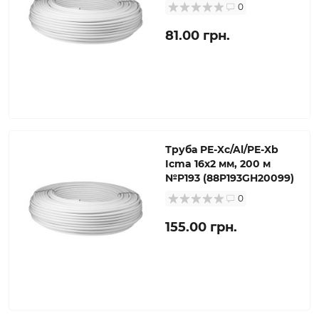
0
81.00 грн.
Труба PE-Xc/Al/PE-Xb
Icma 16х2 мм, 200 м
№P193 (88P193GH20099)
0
155.00 грн.