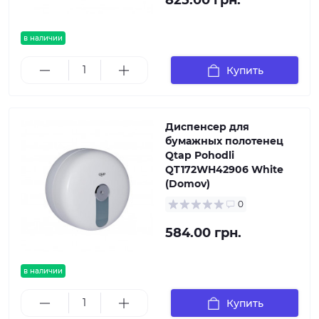
825.00 грн.
в наличии
Купить
Диспенсер для
бумажных полотенец
Qtap Pohodli
QT172WH42906 White
(Domov)
0
584.00 грн.
в наличии
Купить