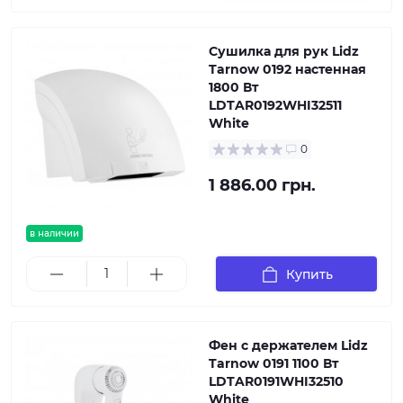
Сушилка для рук Lidz
Tarnow 0192 настенная
1800 Вт
LDTAR0192WHI32511
White
0
1 886.00 грн.
в наличии
Купить
Фен с держателем Lidz
Tarnow 0191 1100 Вт
LDTAR0191WHI32510
White