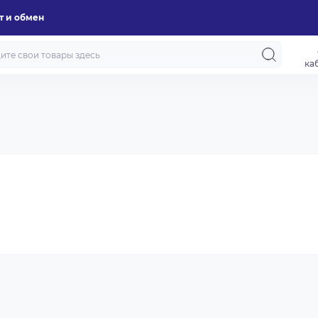
т и обмен
ка