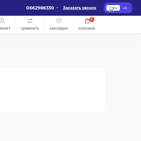
0662986330
Заказать звонок
ru
ua
0
бинет
сравнить
закладки
корзина