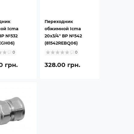
дник
Переходник
ой Icma
обжимной Icma
 ВР №532
20х3/4" ВР №542
EGH06)
(81542REBQ06)
0
0
0 грн.
328.00 грн.