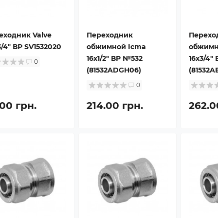
еходник Valve
Переходник
Перехо
/4" ВР SV1532020
обжимной Icma
обжимн
16х1/2" ВР №532
16х3/4"
0
(81532ADGH06)
(81532A
0
.00 грн.
214.00 грн.
262.0