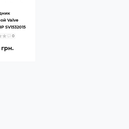
дник
ой Valve
ВР SV1532015
0
 грн.