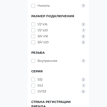
Никель
7
РАЗМЕР ПОДКЛЮЧЕНИЯ
1/2"х16
2
1/2"х20
1
3/4"х16
2
3/4"х20
2
РЕЗЬБА
Внутренняя
7
СЕРИЯ
532
2
542
1
SV153
4
СТРАНА РЕГИСТРАЦИИ
БРЕНДА