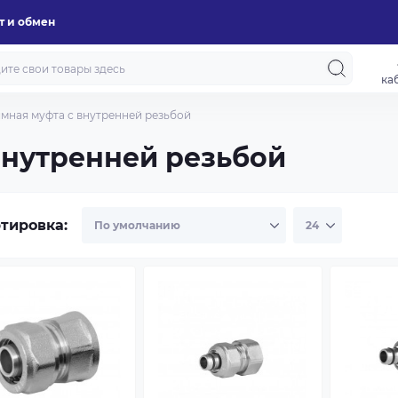
т и обмен
ка
мная муфта с внутренней резьбой
внутренней резьбой
тировка: