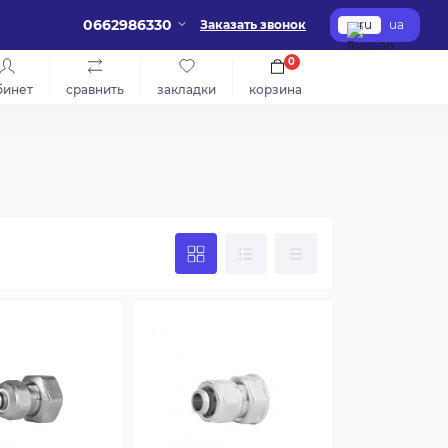
0662986330
Заказать звонок
ru
ua
0
бинет
сравнить
закладки
корзина