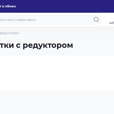
т и обмен
ка
 редуктором
тки с редуктором