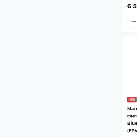
6 
-18%
Маг
филь
Blue
(FP