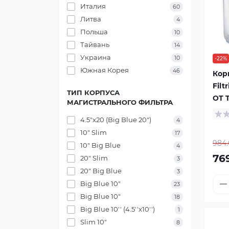
Италия
60
Литва
4
Польша
10
Тайвань
14
Украина
10
-22%
Южная Корея
46
Кор
Filt
ТИП КОРПУСА
OT T
МАГИСТРАЛЬНОГО ФИЛЬТРА
4.5"х20 (Big Blue 20")
4
10" Slim
17
984.
10" Big Blue
4
76
20" Slim
3
20" Big Blue
3
Big Blue 10"
23
Big Blue 10"
18
Big Blue 10'' (4.5''x10'')
1
Slim 10"
8