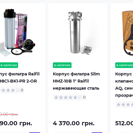
в наличии
в наличии
в наличии
ус фильтра Raifil
Корпус фильтра Slim
Корпус 
98C1-BK1-PR 2-OR
HMZ-10B 1" Raifil
клапано
нержавеющая сталь
AQ, си
0
прозра
0
0.00 грн.
990.00 грн.
4 370.00 грн.
512.0