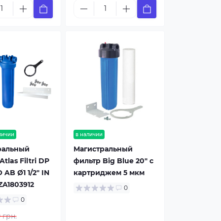
личии
в наличии
ральный
Магистральный
tlas Filtri DP
фильтр Big Blue 20" с
 AB Ø1 1/2" IN
картриджем 5 мкм
 ZA1803912
0
0
 грн.