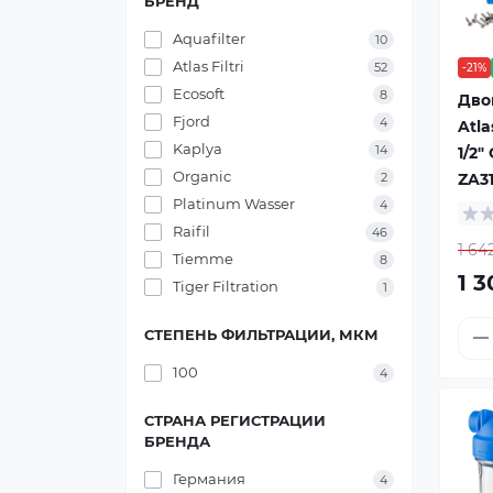
БРЕНД
Aquafilter
10
Atlas Filtri
52
-21%
Ecosoft
8
Дво
Fjord
4
Atla
Kaplya
14
1/2"
Organic
ZA3
2
Platinum Wasser
4
Raifil
46
1 64
Tiemme
8
1 3
Tiger Filtration
1
СТЕПЕНЬ ФИЛЬТРАЦИИ, МКМ
100
4
СТРАНА РЕГИСТРАЦИИ
БРЕНДА
Германия
4