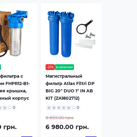
-21%
в наличии
фильтра с
Магистральный
м FHPR12-B1-
фильтр Atlas Filtri DP
няя крышка,
BIG 20" DUO 1" IN AB
чный корпус
KIT (ZA1802712)
0
0
8 839.00 грн.
0 грн.
6 980.00 грн.