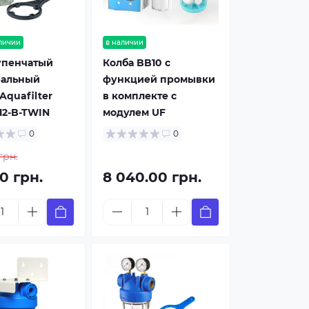
личии
в наличии
упенчатый
Колба BB10 с
ральный
функцией промывки
Aquafilter
в комплекте с
12-B-TWIN
модулем UF
0
0
грн.
0 грн.
8 040.00 грн.