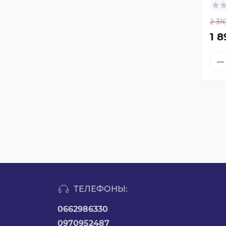
2 31
1 8
ТЕЛЕФОНЫ:
0662986330
0970952487