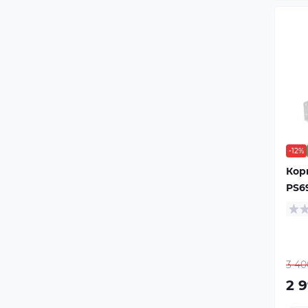
-12%
Корп
PS6
3 40
2 