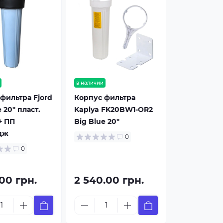
в наличии
фильтра Fjord
Корпус фильтра
 20" пласт.
Kaplya FK20BW1-OR2
+ ПП
Big Blue 20"
дж
0
0
.00 грн.
2 540.00 грн.