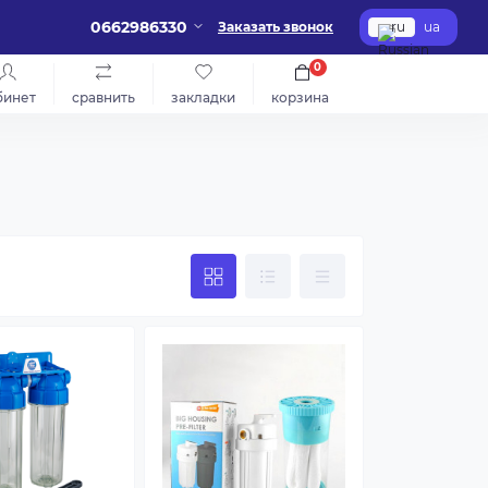
0662986330
Заказать звонок
ru
ua
0
бинет
сравнить
закладки
корзина