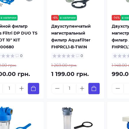
в наличии
-6%
в наличии
-14%
в на
йной фильтр
Двухступенчатый
Двухст
s Filtri DP DUO TS
магистральный
магист
 OT 10" KIT
фильтр Aquafilter
фильтр 
100680
FHPRCL1-B-TWIN
FHPRCL
0
0
2.00 грн.
1 269.00 грн.
1 148.00 
00.00 грн.
1 199.00 грн.
990.0