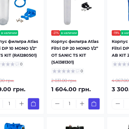
в наличии
-21%
в наличии
-19%
в на
пус фильтра Atlas
Корпус фильтра Atlas
Корпус 
ri DP 10 MONO 1/2"
Filtri DP 20 MONO 1/2”
Filtri DP
S KIT (RA1280501)
OT SANIC TS KIT
AB KIT 
(SA1381301)
0
0
00 грн.
2 031.00 грн.
4 067.00
9.00 грн.
1 604.00 грн.
3 300