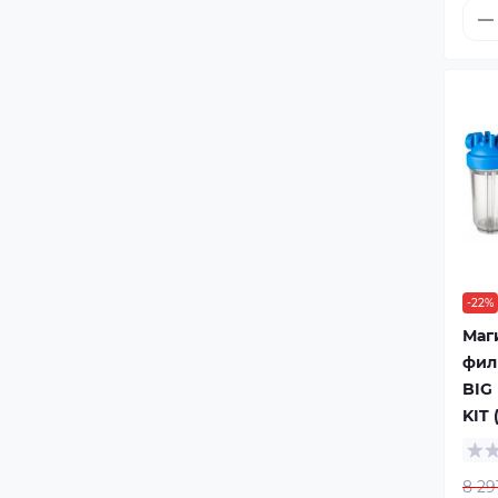
-22%
Маг
филь
BIG 
KIT 
8 29