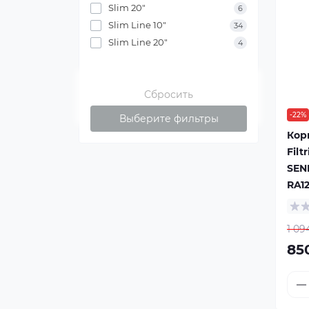
Slim 20"
6
Slim Line 10"
34
Slim Line 20"
4
Сбросить
-22%
Выберите фильтры
Кор
Filt
SEN
RA12
1 09
85