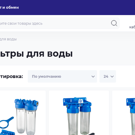
т и обмен
ка
для воды
ьтры для воды
тировка: