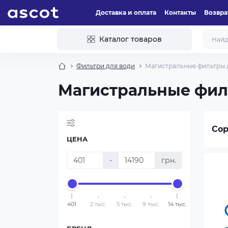
Доставка и оплата
Контакты
Возвра
Каталог товаров
Фильтри для води
Магистральные фильтры 
Магистральные фил
Сор
ЦЕНА
-
грн.
401
2 тыс.
5 тыс.
9 тыс.
14 тыс.