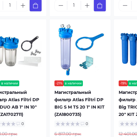
в наличии
-21%
в наличии
-19%
в на
истральный
Магистральный
Магист
тр Atlas Filtri DP
фильтр Atlas Filtri DP
фильтр A
DUO AB 1" IN 10"
BIG S M TS 20 1" IN KIT
Big TRIO
(ZA1702711)
(ZA1800735)
20" KIT
0
0
1.00 грн.
6 817.00 грн.
12 401.00