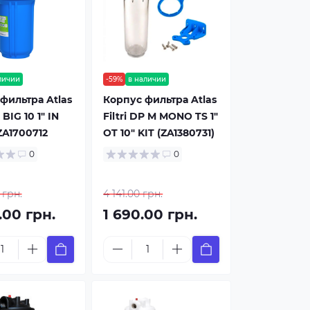
личии
-59%
в наличии
фильтра Atlas
Корпус фильтра Atlas
 BIG 10 1" IN
Filtri DP M MONO TS 1"
ZA1700712
OT 10" KIT (ZA1380731)
0
0
 грн.
4 141.00 грн.
.00 грн.
1 690.00 грн.