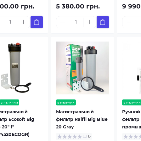
500.00 грн.
5 380.00 грн.
9 990
в наличии
в наличии
в наличии
истральный
Магистральный
Ручной
тр Ecosoft Big
фильтр Raifil Big Blue
фильтр 
 20" 1"
20 Gray
промыв
V4520ECOGR)
0