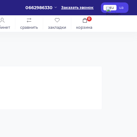
0662986330
Заказать звонок
ru
ua
0
бинет
сравнить
закладки
корзина