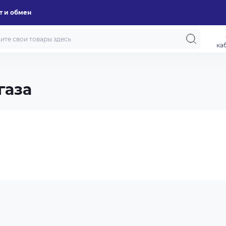
т и обмен
ка
газа