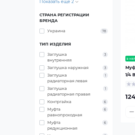
Показать еще 2
СТРАНА РЕГИСТРАЦИИ
БРЕНДА
Украина
78
ТИП ИЗДЕЛИЯ
Заглушка
3
в на
внутренняя
Муф
Заглушка наружная
3
1/4 
Заглушка
1
радиаторная левая
Заглушка
1
радиаторная правая
124
Контргайка
6
Муфта
6
равнопроходная
Муфта
6
редукционная