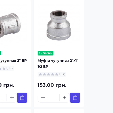
в наличии
угунная 2" ВР
Муфта чугунная 2"х1"
1/2 ВР
0
0
0 грн.
153.00 грн.