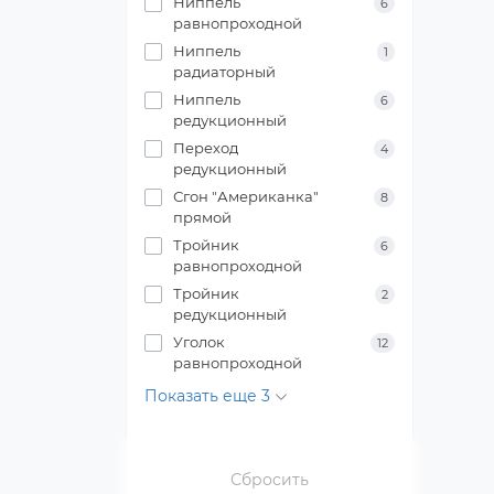
Ниппель
6
равнопроходной
Ниппель
1
радиаторный
Ниппель
6
редукционный
Переход
4
редукционный
Сгон "Американка"
8
прямой
Тройник
6
равнопроходной
Тройник
2
редукционный
Уголок
12
равнопроходной
Показать еще 3
Сбросить