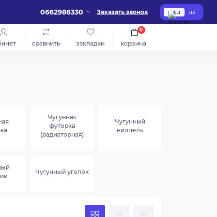
0662986330
Заказать звонок
ru
ua
0
бинет
сравнить
закладки
корзина
Чугунная
ная
Чугунный
футорка
ка
ниппель
(радиаторная)
ный
Чугунный уголок
ик