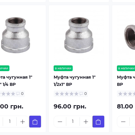
личии
в наличии
в наличии
та чугунная 1"
Муфта чугунная 1"
Муфта ч
1" 1/4 ВР
1/2х1" ВР
ВР
0
0
.00 грн.
96.00 грн.
81.00