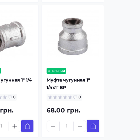
в наличии
угунная 1" 1/4
Муфта чугунная 1"
1/4х1" ВР
0
0
 грн.
68.00 грн.