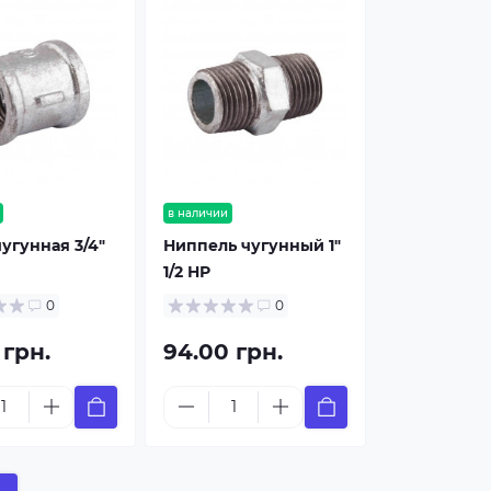
в наличии
угунная 3/4"
Ниппель чугунный 1"
1/2 НР
0
0
 грн.
94.00 грн.