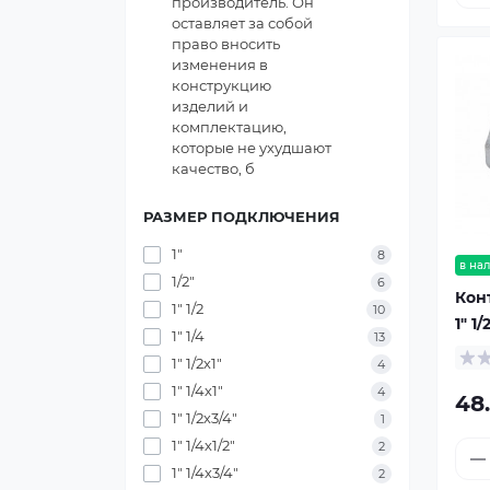
производитель. Он
оставляет за собой
право вносить
изменения в
конструкцию
изделий и
комплектацию,
которые не ухудшают
качество, б
РАЗМЕР ПОДКЛЮЧЕНИЯ
1"
8
в на
1/2"
6
Кон
1" 1/2
10
1" 1/
1" 1/4
13
1" 1/2х1"
4
1" 1/4х1"
4
48
1" 1/2х3/4"
1
1" 1/4х1/2"
2
1" 1/4х3/4"
2