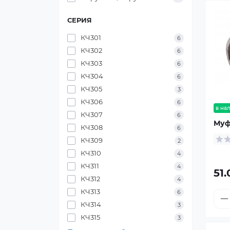
СЕРИЯ
КЧ301
6
КЧ302
6
КЧ303
6
КЧ304
6
КЧ305
3
КЧ306
6
в на
КЧ307
6
Муф
КЧ308
6
КЧ309
2
КЧ310
4
КЧ311
4
51.
КЧ312
4
КЧ313
6
КЧ314
3
КЧ315
3