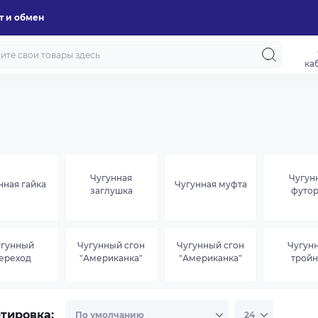
т и обмен
ка
Чугунная
Чугун
нная гайка
Чугунная муфта
заглушка
футор
угунный
Чугунный сгон
Чугунный сгон
Чугун
ереход
"Американка"
"Американка"
тройн
тировка: