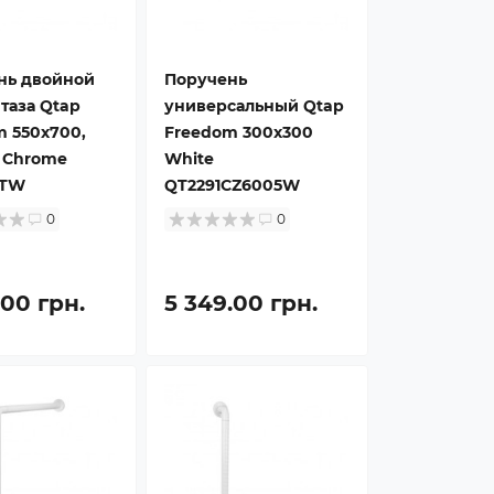
нь двойной
Поручень
таза Qtap
универсальный Qtap
 550х700,
Freedom 300х300
 Chrome
White
LTW
QT2291CZ6005W
0
0
.00 грн.
5 349.00 грн.