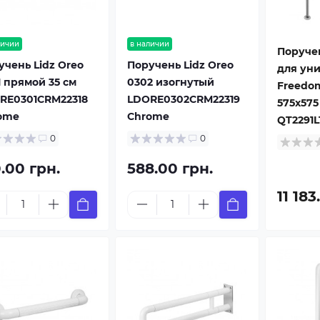
личии
в наличии
Поруче
учень Lidz Oreo
Поручень Lidz Oreo
для уни
1 прямой 35 см
0302 изогнутый
Freedom
RE0301CRM22318
LDORE0302CRM22319
575х575
ome
Chrome
QT2291
0
0
.00 грн.
588.00 грн.
11 183