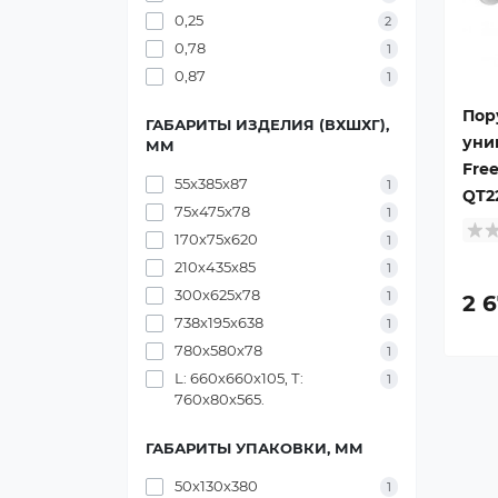
0,25
2
0,78
1
0,87
1
Пор
ГАБАРИТЫ ИЗДЕЛИЯ (ВХШХГ),
уни
ММ
Fre
55х385х87
1
QT2
75х475х78
1
170х75х620
1
210х435х85
1
300х625х78
1
2 6
738х195х638
1
780х580х78
1
L: 660х660х105, Т:
1
760х80х565.
ГАБАРИТЫ УПАКОВКИ, ММ
50х130х380
1