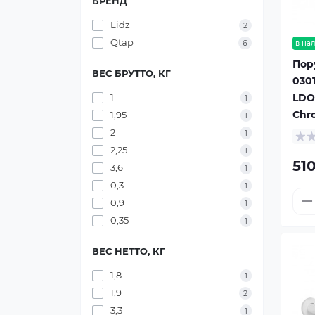
БРЕНД
Lidz
2
Qtap
6
в на
Пор
ВЕС БРУТТО, КГ
030
LDO
1
1
Chr
1,95
1
2
1
2,25
1
510
3,6
1
0,3
1
0,9
1
0,35
1
ВЕС НЕТТО, КГ
1,8
1
1,9
2
3,3
1