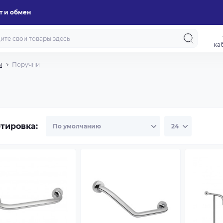
т и обмен
ка
ы
Поручни
тировка: