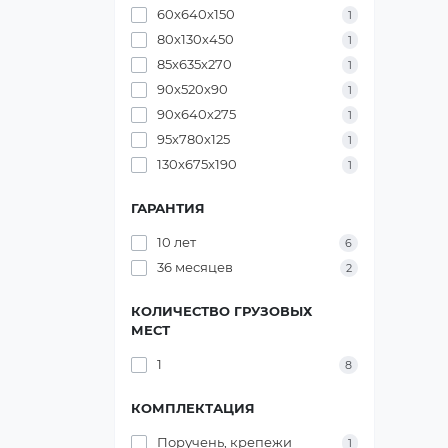
60х640х150
1
80х130х450
1
85х635х270
1
90х520х90
1
90х640х275
1
95х780х125
1
130х675х190
1
ГАРАНТИЯ
10 лет
6
36 месяцев
2
КОЛИЧЕСТВО ГРУЗОВЫХ
МЕСТ
1
8
КОМПЛЕКТАЦИЯ
Поручень, крепежи
1