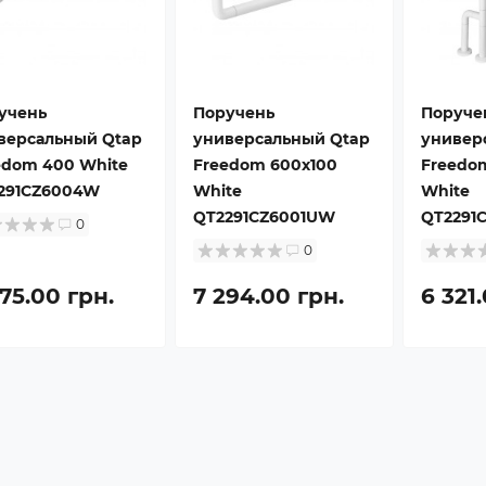
учень
Поручень
Поруче
версальный Qtap
универсальный Qtap
универ
edom 400 White
Freedom 600х100
Freedo
291CZ6004W
White
White
QT2291CZ6001UW
QT2291
0
0
75.00 грн.
7 294.00 грн.
6 321