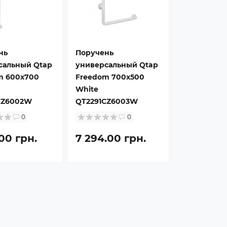
нь
Поручень
сальный Qtap
универсальный Qtap
m 600х700
Freedom 700х500
White
CZ6002W
QT2291CZ6003W
0
0
.00 грн.
7 294.00 грн.