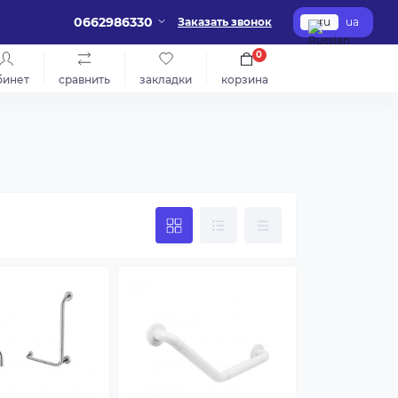
0662986330
Заказать звонок
ru
ua
0
бинет
сравнить
закладки
корзина