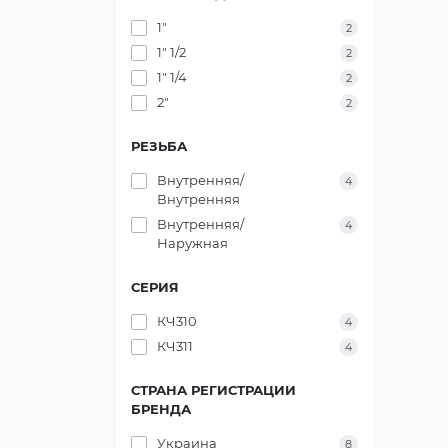
1"
2
1" 1/2
2
1" 1/4
2
2"
2
РЕЗЬБА
Внутренняя/
4
Внутренняя
Внутренняя/
4
Наружная
СЕРИЯ
КЧ310
4
КЧ311
4
СТРАНА РЕГИСТРАЦИИ
БРЕНДА
Украина
8