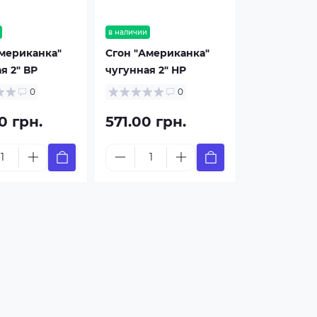
в наличии
Американка"
Сгон "Американка"
я 2" ВР
чугунная 2" НР
0
0
0 грн.
571.00 грн.