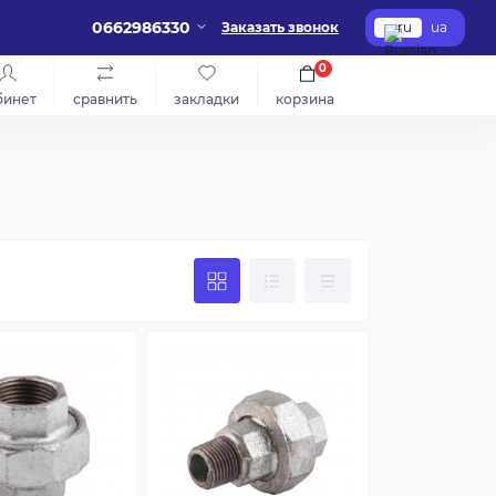
0662986330
Заказать звонок
ru
ua
0
бинет
сравнить
закладки
корзина