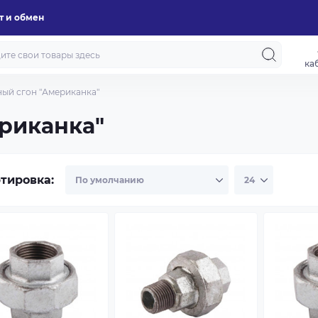
т и обмен
ка
ый сгон "Американка"
риканка"
тировка: