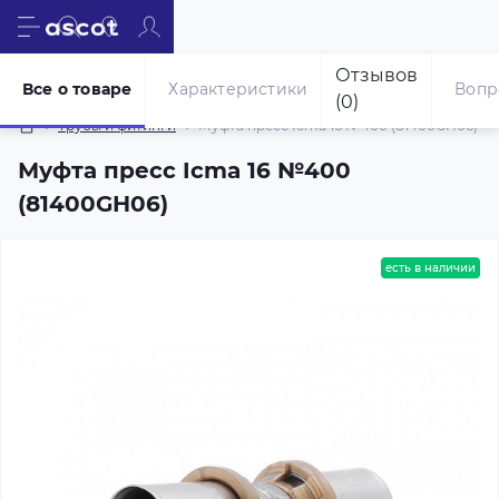
Отзывов
Все о товаре
Характеристики
Вопр
(0)
Трубы и фитинги
Муфта пресс Icma 16 №400 (81400GH06)
Муфта пресс Icma 16 №400
(81400GH06)
есть в наличии