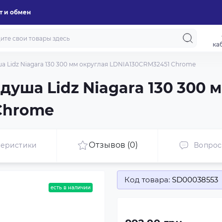
т и обмен
ка
ша Lidz Niagara 130 300 мм округлая LDNIA130CRM32451 Chrome
душа Lidz Niagara 130 300 
Chrome
Отзывов (0)
теристики
Вопро
Код товара:
SD00038553
есть в наличии