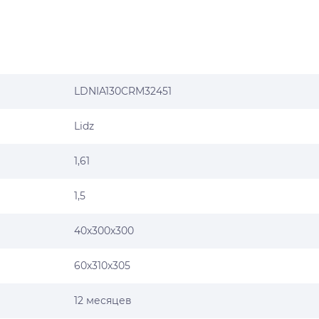
LDNIA130CRM32451
Lidz
1,61
1,5
40х300х300
60х310х305
12 месяцев