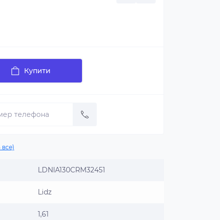
Купити
 все)
LDNIA130CRM32451
Lidz
1,61