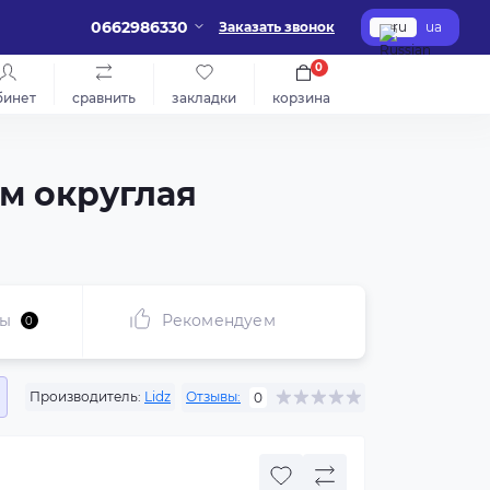
0662986330
Заказать звонок
ru
ua
0
бинет
сравнить
закладки
корзина
мм округлая
сы
Рекомендуем
0
Производитель:
Lidz
Отзывы:
0