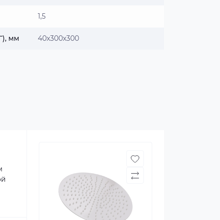
1,5
), мм
40х300х300
м
ой