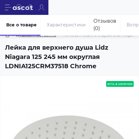
Отзывов
Все о товаре
Характеристики
Вопр
(0)
Душевая программа
Лейка для верхнего душа Lidz Niagara
Лейка для верхнего душа Lidz
Niagara 125 245 мм округлая
LDNIA125CRM37518 Chrome
есть в наличии