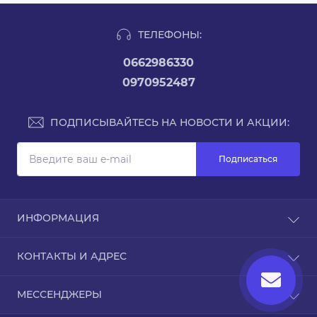
ТЕЛЕФОНЫ:
0662986330
0970952487
ПОДПИСЫВАЙТЕСЬ НА НОВОСТИ И АКЦИИ:
Подписаться
ИНФОРМАЦИЯ
Возврат и обмен товара
КОНТАКТЫ И АДРЕС
Доставка и оплата
Контакты
Украина, г. Киев
МЕССЕНДЖЕРЫ
Возврат товара
ascot.com.ua@gmail.com
Карта сайта