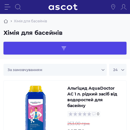
Хімія для басейнів
Хімія для басейнів
Альгіцид AquaDoctor
AC 1 л. рідкий засіб від
водоростей для
басейну
0
253.00 грн.