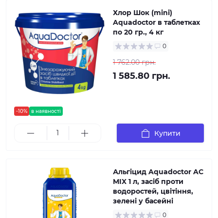
Хлор Шок (mini)
Aquadoctor в таблетках
по 20 гр., 4 кг
0
1 762.00 грн.
1 585.80 грн.
-10%
в наявності
Купити
Альгіцид Aquadoctor AC
MIX 1 л, засіб проти
водоростей, цвітіння,
зелені у басейні
0