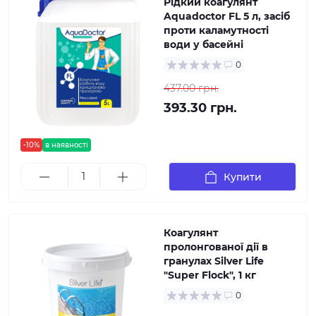
Рідкий коагулянт
Aquadoctor FL 5 л, засіб
проти каламутності
води у басейні
0
437.00 грн.
393.30 грн.
-10%
в наявності
Купити
Коагулянт
пролонгованої дії в
гранулах Silver Life
"Super Flock", 1 кг
0