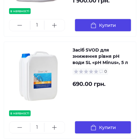
1 900.00 грн.
в наявності
Купити
Засіб SVOD для
зниження рівня pH
води SL «pH Minus», 5 л
0
690.00 грн.
в наявності
Купити