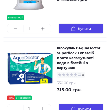
в наявності
Купити
Флокулянт AquaDoctor
Superflock 1 кг засіб
проти каламутності
води в басейні в
картушах
0
350.00 грн.
315.00 грн.
-10%
в наявності
Купити