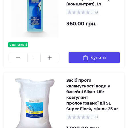
(концентрат), 1л
0
360.00 грн.
в наявності
Купити
Засіб проти
каламутності води у
басейні Silver Life
коагулянт
пролонгованої дії SL
Super Flock, мішок 25 кг
0