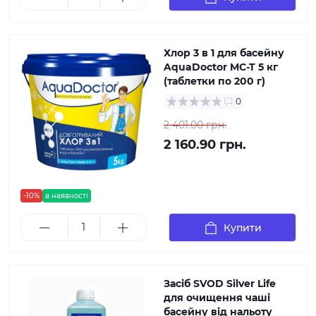
Хлор 3 в 1 для басейну
AquaDoctor MC-T 5 кг
(таблетки по 200 г)
0
2 401.00 грн.
2 160.90 грн.
-10%
в наявності
Купити
Засіб SVOD Silver Life
для очищення чаші
басейну від нальоту