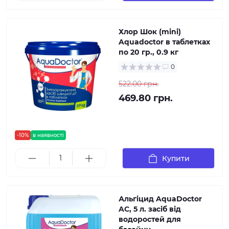
Хлор Шок (mini)
Aquadoctor в таблетках
по 20 гр., 0.9 кг
0
522.00 грн.
469.80 грн.
-10%
в наявності
Купити
Альгіцид AquaDoctor
AС, 5 л. засіб від
водоростей для