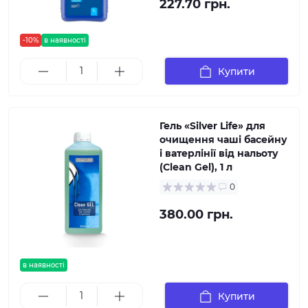
227.70 грн.
-10%
в наявності
Купити
Гель «Silver Life» для
очищення чаші басейну
і ватерлінії від нальоту
(Clean Gel), 1 л
0
380.00 грн.
в наявності
Купити