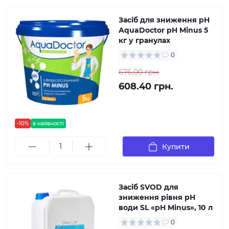
Засіб для зниження pH
AquaDoctor pH Minus 5
кг у гранулах
0
676.00 грн.
608.40 грн.
-10%
в наявності
Купити
Засіб SVOD для
зниження рівня pH
води SL «pH Minus», 10 л
0