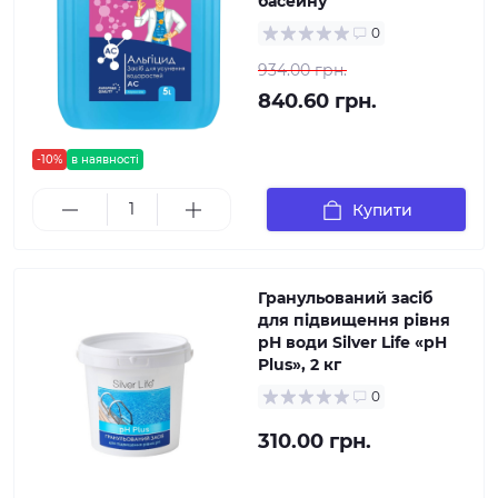
басейну
0
934.00 грн.
840.60 грн.
-10%
в наявності
Купити
Гранульований засіб
для підвищення рівня
рН води Silver Life «pH
Plus», 2 кг
0
310.00 грн.