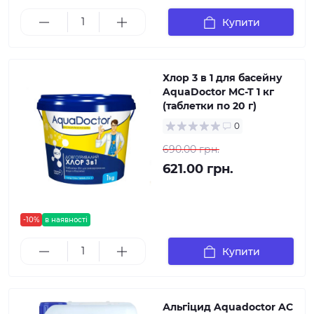
Купити
Хлор 3 в 1 для басейну
AquaDoctor MC-T 1 кг
(таблетки по 20 г)
0
690.00 грн.
621.00 грн.
-10%
в наявності
Купити
Альгіцид Aquadoctor AC