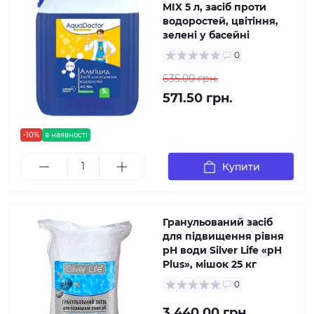
MIX 5 л, засіб проти
водоростей, цвітіння,
зелені у басейні
0
635.00 грн.
571.50 грн.
-10%
в наявності
Купити
Гранульований засіб
для підвищення рівня
рН води Silver Life «pH
Plus», мішок 25 кг
0
3 440.00 грн.