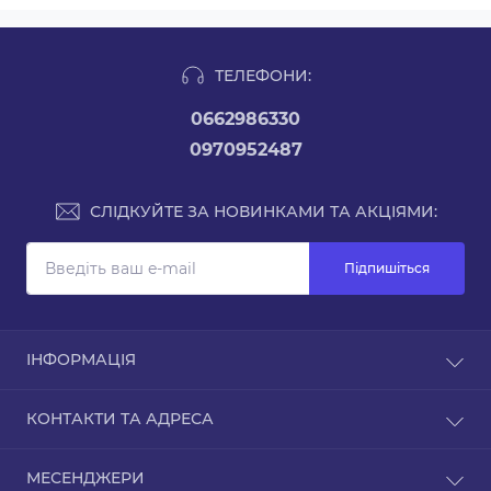
ТЕЛЕФОНИ:
0662986330
0970952487
СЛІДКУЙТЕ ЗА НОВИНКАМИ ТА АКЦІЯМИ:
Підпишіться
ІНФОРМАЦІЯ
Доставка та оплата
КОНТАКТИ ТА АДРЕСА
Повернення та обмін товару
Зворотній зв’язок
Україна, м. Київ
МЕСЕНДЖЕРИ
Повернення товару