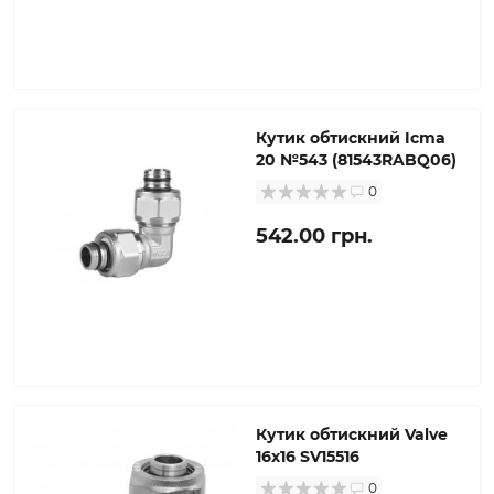
Кутик обтискний Icma
20 №543 (81543RABQ06)
0
542.00 грн.
Кутик обтискний Valve
16х16 SV15516
0