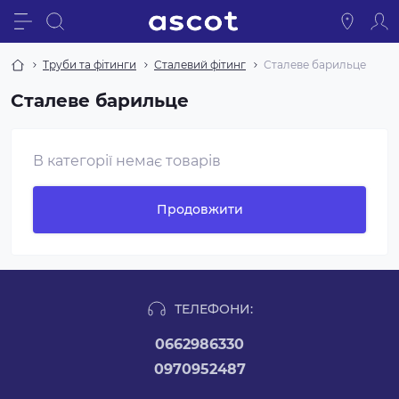
Труби та фітинги
Сталевий фітинг
Сталеве барильце
Сталеве барильце
В категорії немає товарів
Продовжити
ТЕЛЕФОНИ:
0662986330
0970952487