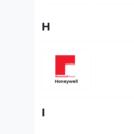
H
Honeywell
I