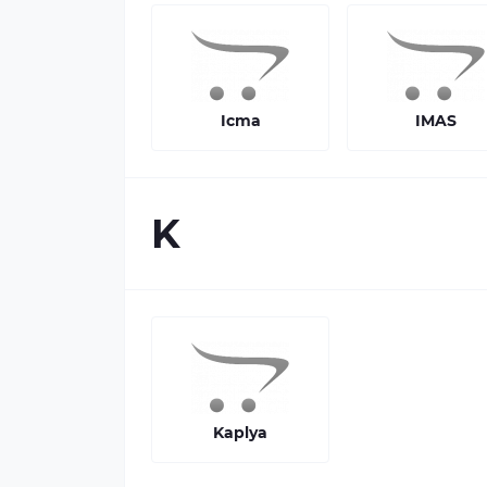
Icma
IMAS
K
Kaplya