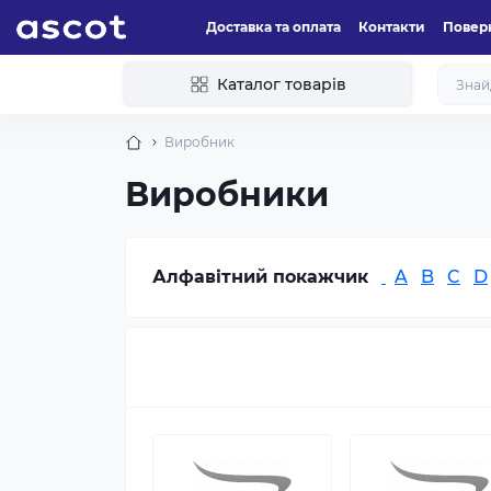
Доставка та оплата
Контакти
Поверн
Каталог товарів
Виробник
Виробники
Алфавітний покажчик
A
B
C
D