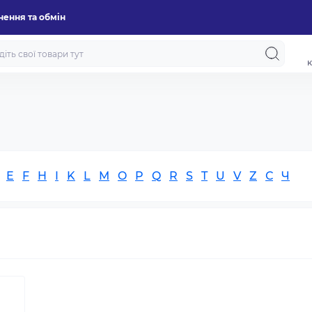
ення та обмін
к
E
F
H
I
K
L
M
O
P
Q
R
S
T
U
V
Z
С
Ч