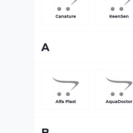
Canature
KeenSen
A
Alfa Plast
AquaDoctor
B