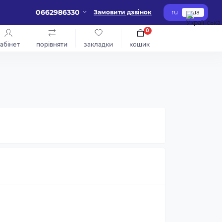
0662986330
Замовити дзвінок
ru
ua
0
абінет
порівняти
закладки
кошик