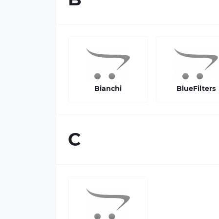
Bianchi
BlueFilters
C