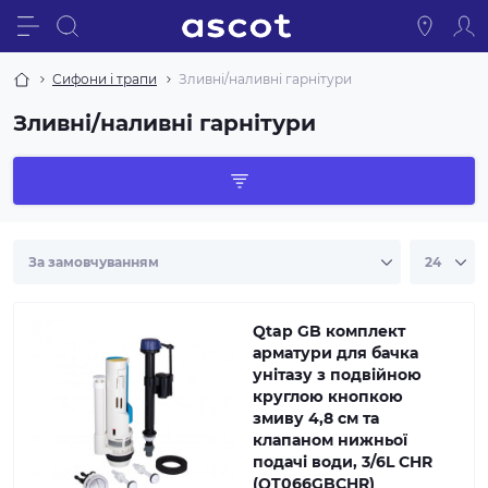
Сифони і трапи
Зливні/наливні гарнітури
Зливні/наливні гарнітури
Qtap GB комплект
арматури для бачка
унітазу з подвійною
круглою кнопкою
змиву 4,8 см та
клапаном нижньої
подачі води, 3/6L CHR
(QT066GBCHR)