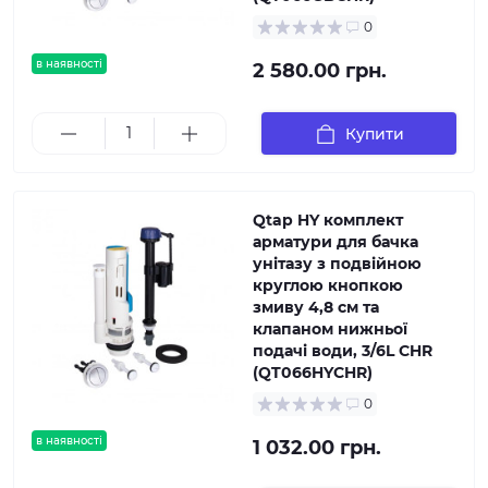
0
в наявності
2 580.00 грн.
Купити
Qtap HY комплект
арматури для бачка
унітазу з подвійною
круглою кнопкою
змиву 4,8 см та
клапаном нижньої
подачі води, 3/6L CHR
(QT066HYCHR)
0
в наявності
1 032.00 грн.