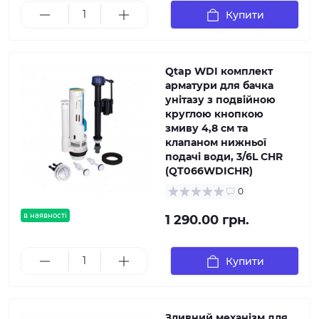
Купити
Qtap WDI комплект
арматури для бачка
унітазу з подвійною
круглою кнопкою
змиву 4,8 см та
клапаном нижньої
подачі води, 3/6L CHR
(QT066WDICHR)
0
в наявності
1 290.00 грн.
Купити
Зливний механізм для