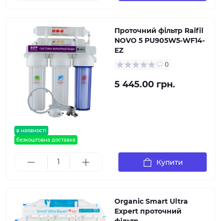
Проточний фільтр Raifil
NOVO 5 PU905W5-WF14-
EZ
0
5 445.00 грн.
в наявності
безкоштовна доставка
Купити
Organic Smart Ultra
Expert проточний