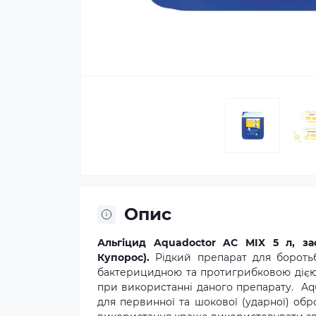
Опис
Альгіцид Aquadoctor AC MIX 5 л, зас
Купорос).
Рідкий препарат для боротьб
бактерицидною та протигрибковою дією.
при використанні даного препарату. Aqu
для первинної та шокової (ударної) обр