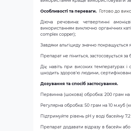
використання краще використовувати звич
Особливості та переваги.
Готово до вик
Діюча речовина: четвертинні амоніє
використанням виключно органічних катіон
complex copper);
Завдяки альгіциду значно покращується як
Препарат не піниться, застосовується за 
Діє навіть при високих температурах і 
шкодить здоров'ю людини, сертифікован
Дозування та спосіб застосування.
Первинна (шокова) обробка: 200 грам на 1
Регулярна обробка: 50 грам на 10 м.куб (ко
Підтримуйте рівень pH у воді басейну 7.2 –
Препарат додавати відразу в басейн або