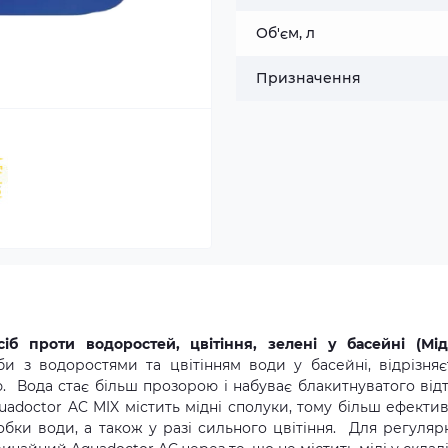
Об'єм, л
Призначення
іб проти водоростей, цвітіння, зелені у басейні (Мі
и з водоростями та цвітінням води у басейні, відрізняє
 Вода стає більш прозорою і набуває блакитнуватого відт
adoctor AC MIX містить мідні сполуки, тому більш ефекти
обки води, а також у разі сильного цвітіння. Для регуляр