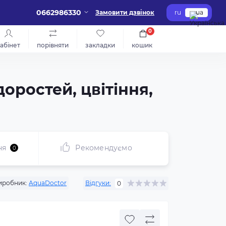
0662986330
Замовити дзвінок
ru
ua
0
абінет
порівняти
закладки
кошик
доростей, цвітіння,
ня
Рекомендуємо
0
иробник:
AquaDoctor
Відгуки:
0