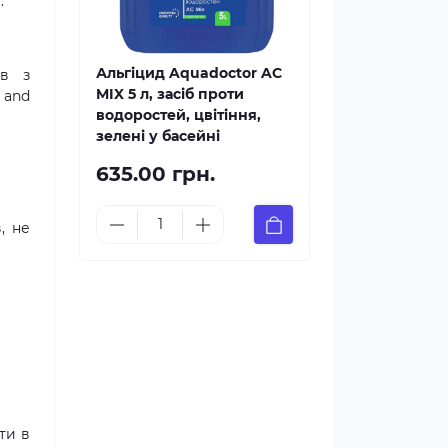
.
Альгіцид Aquadoctor AC
ів з
MIX 5 л, засіб проти
 and
водоростей, цвітіння,
зелені у басейні
635.00 грн.
, не
ти в