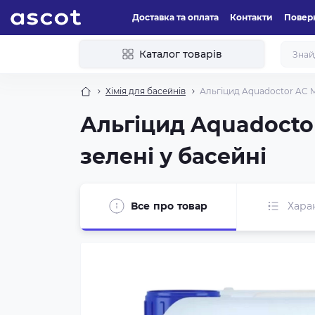
Доставка та оплата
Контакти
Поверн
Каталог товарів
Хімія для басейнів
Альгіцид Aquadoctor AC MI
Альгіцид Aquadoctor 
зелені у басейні
Все про товар
Хара