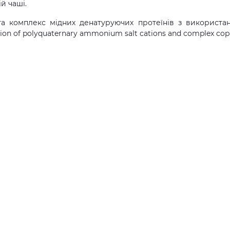
й чаші.
та комплекс мідних денатуруючих протеїнів з використа
ion of polyquaternary ammonium salt cations and complex copp