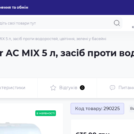
ення та обмін
к
X 5 л, засіб проти водоростей, цвітіння, зелені у басейні
AC MIX 5 л, засіб проти во
ктеристики
Відгуків
Питан
0
Код товару:
290225
В
в наявності