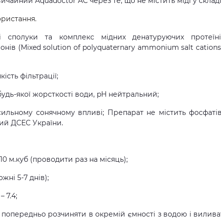
айний Aquadoctor AC через те, що не містить міді у складі
ористання.
ві сполуки та комплекс мідних денатуруючих протеїн
ів (Mixed solution of polyquaternary ammonium salt cations
ість фільтрації;
будь-якої жорсткості води, pH нейтральний;
сильному сонячному впливі; Препарат не містить фосфатів
ий ДСЕС України.
0 м.куб (проводити раз на місяць);
жні 5-7 днів);
 7.4;
 попередньо розчиняти в окремій ємності з водою і вилива