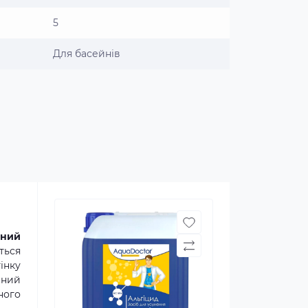
5
Для басейнів
дний
ться
інку
вний
ного