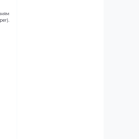
нням
er).