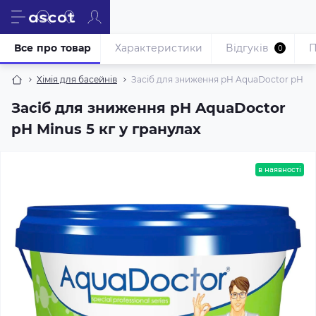
Все про товар
Характеристики
Відгуків
П
0
Хімія для басейнів
Засіб для зниження pH AquaDoctor pH Min
Засіб для зниження pH AquaDoctor
pH Minus 5 кг у гранулах
в наявності