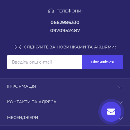
ТЕЛЕФОНИ:
0662986330
0970952487
СЛІДКУЙТЕ ЗА НОВИНКАМИ ТА АКЦІЯМИ:
Підпишіться
ІНФОРМАЦІЯ
Доставка та оплата
КОНТАКТИ ТА АДРЕСА
Повернення та обмін товару
Зворотній зв’язок
Україна, м. Київ
МЕСЕНДЖЕРИ
Повернення товару
ascot.com.ua@gmail.com
Карта сайту