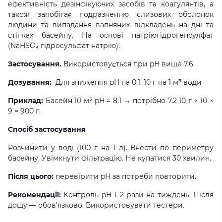
ефективність дезінфікуючих засобів та коагулянтів, а
також запобігає подразненню слизових оболонок
людини та випадання вапняних відкладень на дні та
стінках басейну. На основі натріюгідрогенсулфат
(NaHSO₄ гідросульфат натрію).
Застосування.
Використовується при pH вище 7.6.
Дозування:
Для зниження pH на 0.1: 10 г на 1 м³ води
Приклад:
Басейн 10 м³ pH = 8.1 → потрібно 7.2 10 г × 10 ×
9 = 900 г.
Спосіб застосування
Розчинити у воді (100 г на 1 л). Внести по периметру
басейну. Увімкнути фільтрацію. Не купатися 30 хвилин.
Після цього:
перевірити pH за потреби повторити.
Рекомендації:
Контроль pH 1–2 рази на тиждень. Після
дощу — обов’язково. Використовувати тестери.