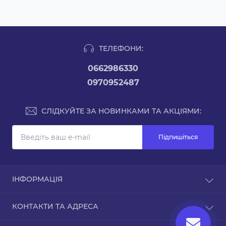
ТЕЛЕФОНИ:
0662986330
0970952487
СЛІДКУЙТЕ ЗА НОВИНКАМИ ТА АКЦІЯМИ:
Підпишіться
ІНФОРМАЦІЯ
Доставка та оплата
КОНТАКТИ ТА АДРЕСА
Повернення та обмін товару
Зворотній зв’язок
Україна, м. Київ