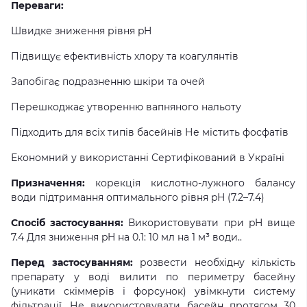
Переваги:
Швидке зниження рівня pH
Підвищує ефективність хлору та коагулянтів
Запобігає подразненню шкіри та очей
Перешкоджає утворенню вапняного нальоту
Підходить для всіх типів басейнів Не містить фосфатів
Економний у використанні Сертифікований в Україні
Призначення:
корекція кислотно-лужного балансу
води підтримання оптимального рівня pH (7.2–7.4)
Спосіб застосування:
Використовувати при pH вище
7.4 Для зниження pH на 0.1: 10 мл на 1 м³ води..
Перед застосуванням:
розвести необхідну кількість
препарату у воді вилити по периметру басейну
(уникати скіммерів і форсунок) увімкнути систему
фільтрації. Не використовувати басейн протягом 30