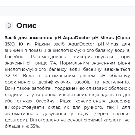
Опис
Засіб для зниження pH AquaDoctor pH Minus (Сірна
35%) 10 л.
Рідкий засіб AquaDoctor pH-Minus для
зниження показника кислотно-лужного балансу води в
басейні. Рекомендовано використовувати при
значенні pH вище 7.4. Нормальним значенням рівня
кислотно-лужного балансу води басейну вважається
7.2-7.4. Вода з оптимальним рівнем pH збільшує
ефективність дезінфікуючих засобів та коагулянтів.
Вона також запобігає подразненню слизових оболонок
людини та утворенню известняних відкладень на дні
або стінках басейну. Рідка консистенція дозволяє
використовувати склад як для ручного, так і для
автоматичного дозування у воду (через насоси-
дозатори). Виготовлено на основі сірчаної кислоти, не
більше ніж 35%.