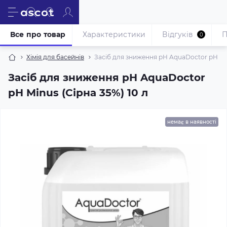
Все про товар
Характеристики
Відгуків
П
0
Хімія для басейнів
Засіб для зниження pH AquaDoctor pH Min
Засіб для зниження pH AquaDoctor
pH Minus (Сірна 35%) 10 л
немає в наявності