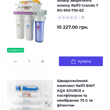
Фільтр зворотного
осмосу Raifil Grando 7
RO-905-750-EZ
0
10 227.00 грн.
в наявності
Купити
Швидкознімний
комплект Raifil BWT
AQA SOURCE з
постфільтром та
мембраною 75 G та
фітингом