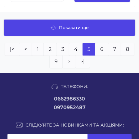
Показати ще
|<
<
1
2
3
4
5
6
7
8
9
>
>|
ТЕЛЕФОНИ:
0662986330
0970952487
СЛІДКУЙТЕ ЗА НОВИНКАМИ ТА АКЦІЯМИ: