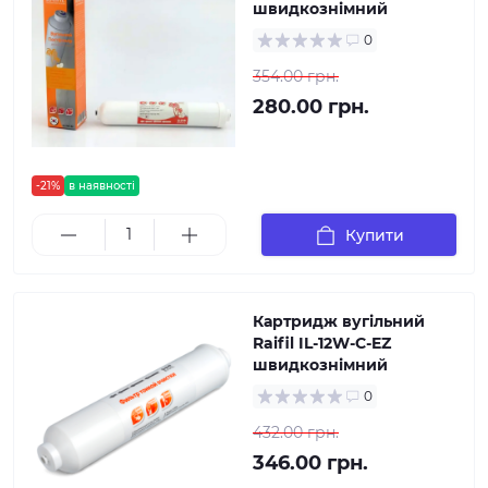
швидкознімний
0
354.00 грн.
280.00 грн.
-21%
в наявності
Купити
Картридж вугільний
Raifil IL-12W-C-EZ
швидкознімний
0
432.00 грн.
346.00 грн.